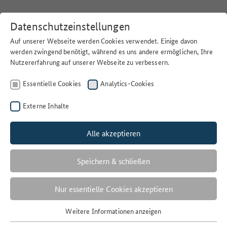
Datenschutzeinstellungen
Auf unserer Webseite werden Cookies verwendet. Einige davon
werden zwingend benötigt, während es uns andere ermöglichen, Ihre
Nutzererfahrung auf unserer Webseite zu verbessern.
Home
>
Suchen
Essentielle Cookies
Analytics-Cookies
Externe Inhalte
Alle akzeptieren
Filter
LANDGEMEINDE
Speichern & schließen
1 Ergebnisse
Nur essentielle Cookies akzeptieren
Anzahl der Ergebnisse:
Weitere Informationen anzeigen
Essentielle Cookies
Sortieren nach: