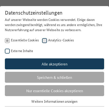
Datenschutzeinstellungen
Auf unserer Webseite werden Cookies verwendet. Einige davon
werden zwingend benötigt, während es uns andere ermöglichen, Ihre
Nutzererfahrung auf unserer Webseite zu verbessern.
Home
>
Suchen
>
Klimadaten und –produkte
Essentielle Cookies
Analytics-Cookies
Offenheit der Lizenz
freie Nutzung
Externe Inhalte
Nutzungsbedingungen
Alle akzeptieren
Andere offene Lizenz
Letzte Änderungen
Speichern & schließen
05.12.2017
Veröffentlichungsdatum
Nur essentielle Cookies akzeptieren
08.08.2024
Weitere Informationen anzeigen
Veröffentlichende Stelle
Essentielle Cookies
Deutscher Wetterdienst