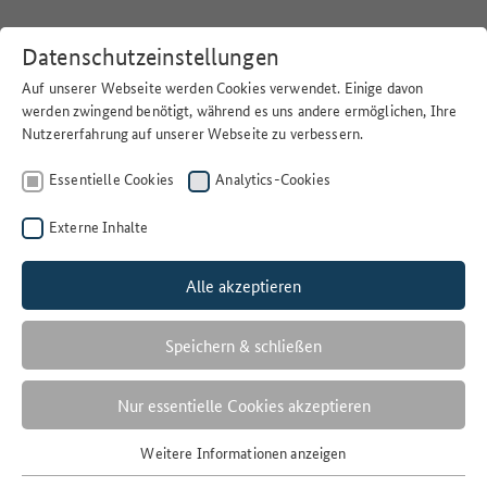
Datenschutzeinstellungen
Auf unserer Webseite werden Cookies verwendet. Einige davon
werden zwingend benötigt, während es uns andere ermöglichen, Ihre
Nutzererfahrung auf unserer Webseite zu verbessern.
Home
>
Suchen
>
Essentielle Cookies
Analytics-Cookies
Profilviewer der Bodenzustandserhebung Landwirtschaft
(BZE-LW)
Externe Inhalte
Offenheit der Lizenz
freie Nutzung
Alle akzeptieren
Nutzungsbedingungen
Datenlizenz Deutschland Namensnennung 2.0
Speichern & schließen
Letzte Änderungen
18.03.2024
Nur essentielle Cookies akzeptieren
Veröffentlichungsdatum
Weitere Informationen anzeigen
Essentielle Cookies
09.06.2020