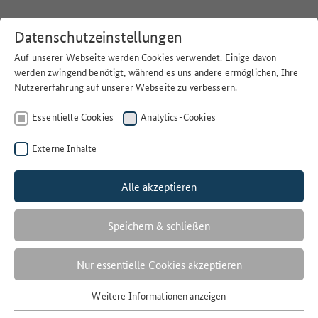
Datenschutzeinstellungen
Auf unserer Webseite werden Cookies verwendet. Einige davon
werden zwingend benötigt, während es uns andere ermöglichen, Ihre
Nutzererfahrung auf unserer Webseite zu verbessern.
Home
>
Suchen
Essentielle Cookies
Analytics-Cookies
Externe Inhalte
Alle akzeptieren
Filter
PAN-EUROPEAN-IMAGERY
Speichern & schließen
1 Ergebnisse
Nur essentielle Cookies akzeptieren
Anzahl der Ergebnisse:
Weitere Informationen anzeigen
Essentielle Cookies
Sortieren nach: