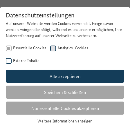
Datenschutzeinstellungen
Auf unserer Webseite werden Cookies verwendet. Einige davon
werden zwingend benötigt, während es uns andere ermöglichen, Ihre
Nutzererfahrung auf unserer Webseite zu verbessern.
Home
>
Suchen
Essentielle Cookies
Analytics-Cookies
Externe Inhalte
Alle akzeptieren
Filter
ORKANBÖEN
Speichern & schließen
1 Ergebnisse
Nur essentielle Cookies akzeptieren
Anzahl der Ergebnisse:
Weitere Informationen anzeigen
Essentielle Cookies
Sortieren nach: