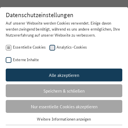
Datenschutzeinstellungen
Auf unserer Webseite werden Cookies verwendet. Einige davon
werden zwingend benötigt, während es uns andere ermöglichen, Ihre
Nutzererfahrung auf unserer Webseite zu verbessern.
Home
>
Suchen
Essentielle Cookies
Analytics-Cookies
Externe Inhalte
Alle akzeptieren
Filter
S
Speichern & schließen
1 Ergebnisse
Nur essentielle Cookies akzeptieren
Anzahl der Ergebnisse:
Weitere Informationen anzeigen
Essentielle Cookies
Sortieren nach: