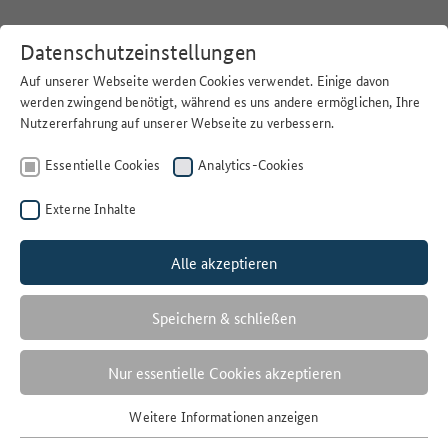
Datenschutzeinstellungen
Auf unserer Webseite werden Cookies verwendet. Einige davon
werden zwingend benötigt, während es uns andere ermöglichen, Ihre
Nutzererfahrung auf unserer Webseite zu verbessern.
Home
>
Suchen
Essentielle Cookies
Analytics-Cookies
Externe Inhalte
Alle akzeptieren
Filter
N
Speichern & schließen
1 Ergebnisse
Nur essentielle Cookies akzeptieren
Anzahl der Ergebnisse:
Weitere Informationen anzeigen
Essentielle Cookies
Sortieren nach: