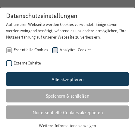
Datenschutzeinstellungen
Auf unserer Webseite werden Cookies verwendet. Einige davon
werden zwingend benötigt, während es uns andere ermöglichen, Ihre
Nutzererfahrung auf unserer Webseite zu verbessern.
Home
>
Suchen
Essentielle Cookies
Analytics-Cookies
Externe Inhalte
Alle akzeptieren
Filter
WINDBÖEN
Speichern & schließen
1 Ergebnisse
Nur essentielle Cookies akzeptieren
Anzahl der Ergebnisse:
Weitere Informationen anzeigen
Essentielle Cookies
Sortieren nach: