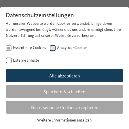
Datenschutzeinstellungen
Auf unserer Webseite werden Cookies verwendet. Einige davon
werden zwingend benötigt, während es uns andere ermöglichen, Ihre
Nutzererfahrung auf unserer Webseite zu verbessern.
Home
>
Suchen
Essentielle Cookies
Analytics-Cookies
Externe Inhalte
Alle akzeptieren
Filter
KOHLENSTOFFVORRAT
Speichern & schließen
1 Ergebnisse
Nur essentielle Cookies akzeptieren
Anzahl der Ergebnisse:
Weitere Informationen anzeigen
Essentielle Cookies
Sortieren nach: