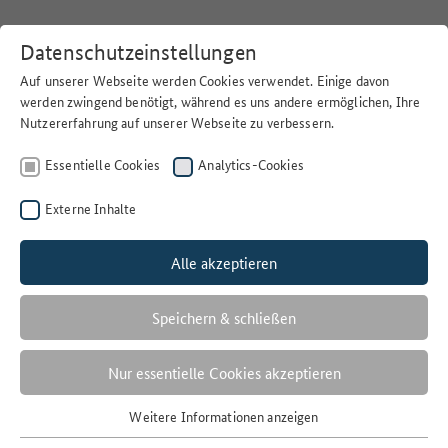
Datenschutzeinstellungen
Auf unserer Webseite werden Cookies verwendet. Einige davon
werden zwingend benötigt, während es uns andere ermöglichen, Ihre
Nutzererfahrung auf unserer Webseite zu verbessern.
Home
>
Suchen
Essentielle Cookies
Analytics-Cookies
Externe Inhalte
Alle akzeptieren
Filter
SCHWERMETALLVORRAT
Speichern & schließen
1 Ergebnisse
Nur essentielle Cookies akzeptieren
Anzahl der Ergebnisse:
Weitere Informationen anzeigen
Essentielle Cookies
Sortieren nach: