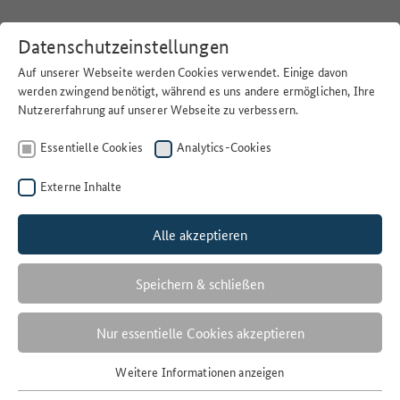
Datenschutzeinstellungen
Auf unserer Webseite werden Cookies verwendet. Einige davon
werden zwingend benötigt, während es uns andere ermöglichen, Ihre
Nutzererfahrung auf unserer Webseite zu verbessern.
Home
>
Suchen
Essentielle Cookies
Analytics-Cookies
Externe Inhalte
Alle akzeptieren
Filter
SÄUREBELASTUNGSRISIKO
Speichern & schließen
1 Ergebnisse
Nur essentielle Cookies akzeptieren
Anzahl der Ergebnisse:
Weitere Informationen anzeigen
Essentielle Cookies
Sortieren nach: