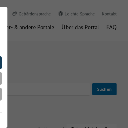
Gebärdensprache
Leichte Sprache
Kontakt
nder- & andere Portale
Über das Portal
FAQ
g