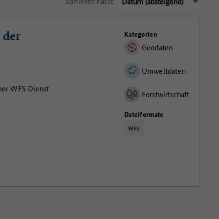
Sortieren nach:
 der
Kategorien
Geodaten
Umweltdaten
mer WFS Dienst
Forstwirtschaft
Dateiformate
WFS