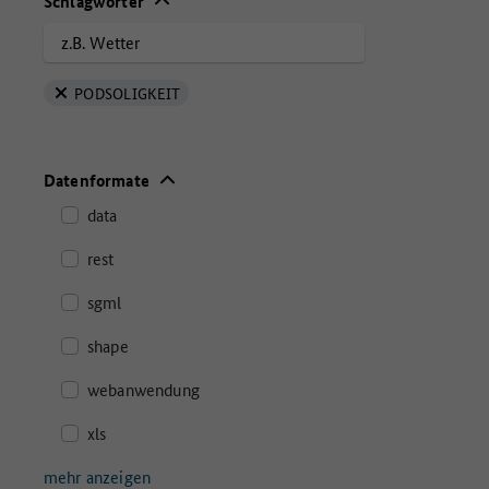
Schlagwörter
PODSOLIGKEIT
Datenformate
data
rest
sgml
shape
webanwendung
xls
mehr anzeigen