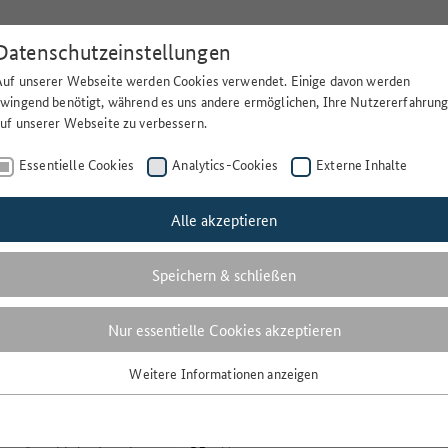
Datenschutzeinstellungen
Auf unserer Webseite werden Cookies verwendet. Einige davon werden
Suchen
Lä
zwingend benötigt, während es uns andere ermöglichen, Ihre Nutzererfahrun
auf unserer Webseite zu verbessern.
Essentielle Cookies
Analytics-Cookies
Externe Inhalte
Alle akzeptieren
Volltextsuche
Speichern & schließen
Nur essentielle Cookies akzeptieren
PODSOLIGKEIT
Weitere Informationen anzeigen
Essentielle Cookies
1 Ergebnisse
Essentielle Cookies werden für grundlegende Funktionen der Webseite
benötigt. Dadurch ist gewährleistet, dass die Webseite einwandfrei