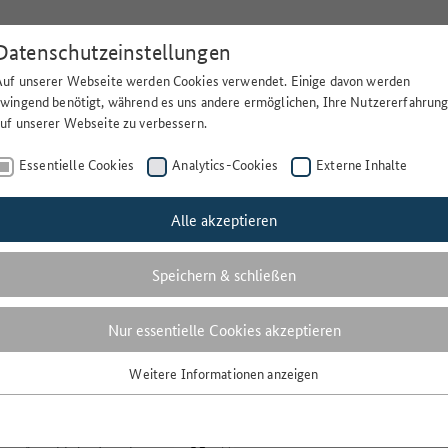
Datenschutzeinstellungen
Auf unserer Webseite werden Cookies verwendet. Einige davon werden
Suchen
Lä
zwingend benötigt, während es uns andere ermöglichen, Ihre Nutzererfahrun
auf unserer Webseite zu verbessern.
Essentielle Cookies
Analytics-Cookies
Externe Inhalte
Alle akzeptieren
Volltextsuche
Speichern & schließen
Nur essentielle Cookies akzeptieren
BODENTYP
Weitere Informationen anzeigen
Essentielle Cookies
1 Ergebnisse
Essentielle Cookies werden für grundlegende Funktionen der Webseite
benötigt. Dadurch ist gewährleistet, dass die Webseite einwandfrei