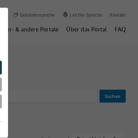
Gebärdensprache
Leichte Sprache
Kontakt
nder- & andere Portale
Über das Portal
FAQ
g