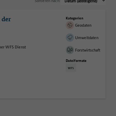
Sortieren nach:
 der
Kategorien
Geodaten
Umweltdaten
mer WFS Dienst
Forstwirtschaft
Dateiformate
WFS