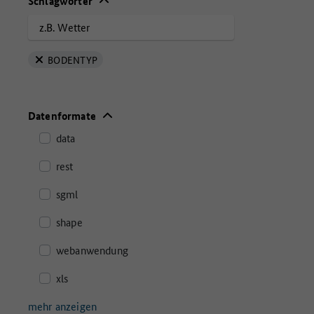
Schlagwörter
BODENTYP
Datenformate
data
rest
sgml
shape
webanwendung
xls
mehr anzeigen