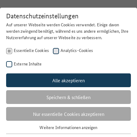
Datenschutzeinstellungen
Auf unserer Webseite werden Cookies verwendet. Einige davon
werden zwingend benötigt, während es uns andere ermöglichen, Ihre
Nutzererfahrung auf unserer Webseite zu verbessern.
Home
>
Suchen
Essentielle Cookies
Analytics-Cookies
Externe Inhalte
Alle akzeptieren
Filter
KRONENZUSTAND
Speichern & schließen
2 Ergebnisse
Nur essentielle Cookies akzeptieren
Anzahl der Ergebnisse:
Weitere Informationen anzeigen
Essentielle Cookies
Sortieren nach: