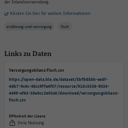
der Inlandsverwendung.
Klicken Sie hier für weitere Informationen
ernährung-und-versorgung
fisch
Links zu Daten
Versorgungsbilanz Fisch.csv
https://open-data.ble.de/dataset/5bfb85bb-ae8f-
4db7-9c4c-86cc9ffa4f07/resource/91dc5536-8024-
4499-af63-58e0cc2e03a8/download/versorgungsbilanz-
fisch.csv
Offenheit der Lizenz
freie Nutzung