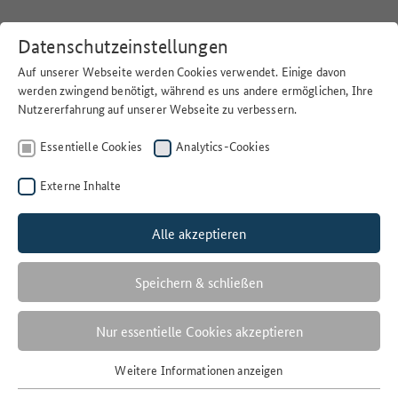
Datenschutzeinstellungen
Auf unserer Webseite werden Cookies verwendet. Einige davon
werden zwingend benötigt, während es uns andere ermöglichen, Ihre
Nutzererfahrung auf unserer Webseite zu verbessern.
Home
>
Suchen
>
Versorgungsbilanz Fisch
Essentielle Cookies
Analytics-Cookies
Offenheit der Lizenz
freie Nutzung
Externe Inhalte
Nutzungsbedingungen
Alle akzeptieren
Datenlizenz Deutschland – Zero – Version 2.0
Letzte Änderungen
Speichern & schließen
31.03.2025
Veröffentlichungsdatum
Nur essentielle Cookies akzeptieren
04.06.2024
Weitere Informationen anzeigen
Veröffentlichende Stelle
Essentielle Cookies
BLE