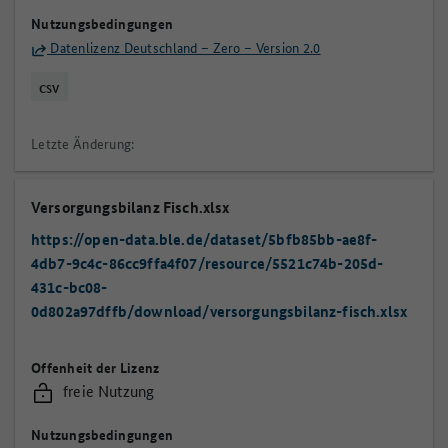
Nutzungsbedingungen
Datenlizenz Deutschland – Zero – Version 2.0
CSV
Letzte Änderung:
Versorgungsbilanz Fisch.xlsx
https://open-data.ble.de/dataset/5bfb85bb-ae8f-
4db7-9c4c-86cc9ffa4f07/resource/5521c74b-205d-
431c-bc08-
0d802a97dffb/download/versorgungsbilanz-fisch.xlsx
Offenheit der Lizenz
freie Nutzung
Nutzungsbedingungen