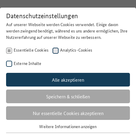
Datenschutzeinstellungen
Auf unserer Webseite werden Cookies verwendet. Einige davon
werden zwingend benötigt, während es uns andere ermöglichen, Ihre
Nutzererfahrung auf unserer Webseite zu verbessern.
Home
>
Suchen
>
Essentielle Cookies
Analytics-Cookies
Thünen-Atlas: Anlandungen der deutschen Fischerei
Offenheit der Lizenz
Externe Inhalte
freie Nutzung
Alle akzeptieren
Nutzungsbedingungen
Nutzungsbestimmungen für die Bereitstellung von
Geodaten des Bundes
Speichern & schließen
Letzte Änderungen
18.03.2024
Nur essentielle Cookies akzeptieren
Veröffentlichungsdatum
Weitere Informationen anzeigen
Essentielle Cookies
02.06.2021