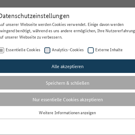
Datenschutzeinstellungen
Auf unserer Webseite werden Cookies verwendet. Einige davon werden
Suchen
Lä
zwingend benötigt, während es uns andere ermöglichen, Ihre Nutzererfahrun
auf unserer Webseite zu verbessern.
Essentielle Cookies
Analytics-Cookies
Externe Inhalte
ten zur landwirtschaftlichen Nutzung für die Bodenklimaräume
Alle akzeptieren
e Daten zur
Speichern & schließen
 für die Bodenklimaräume
Nur essentielle Cookies akzeptieren
Weitere Informationen anzeigen
Essentielle Cookies
Essentielle Cookies werden für grundlegende Funktionen der Webseite
 über die Zeit
benötigt. Dadurch ist gewährleistet, dass die Webseite einwandfrei