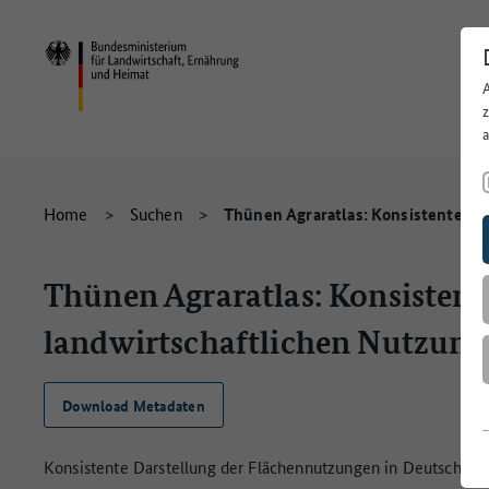
Home
>
Suchen
>
Thünen Agraratlas: Konsistente Da
Thünen Agraratlas: Konsistent
landwirtschaftlichen Nutzung
Download Metadaten
Konsistente Darstellung der Flächennutzungen in Deutschland