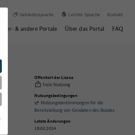
Gebärdensprache
Leichte Sprache
Kontakt
nder- & andere Portale
Über das Portal
FAQ
g
Offenheit der Lizenz
freie Nutzung
Nutzungsbedingungen
Nutzungsbestimmungen für die
Bereitstellung von Geodaten des Bundes
Letzte Änderungen
18.03.2024